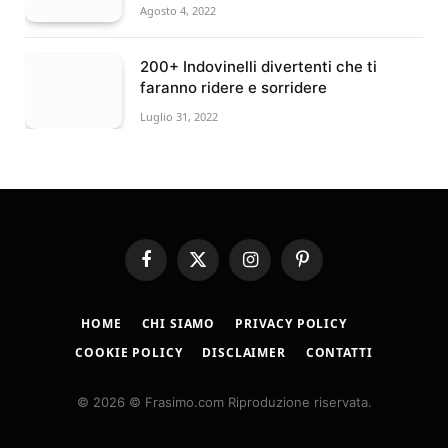
Agosto 4, 2022
200+ Indovinelli divertenti che ti
faranno ridere e sorridere
Luglio 31, 2022
Facebook
X
Instagram
Pinterest
(Twitter)
HOME
CHI SIAMO
PRIVACY POLICY
COOKIE POLICY
DISCLAIMER
CONTATTI
© 2026 © Frasimo.com Riproduzione riservata.