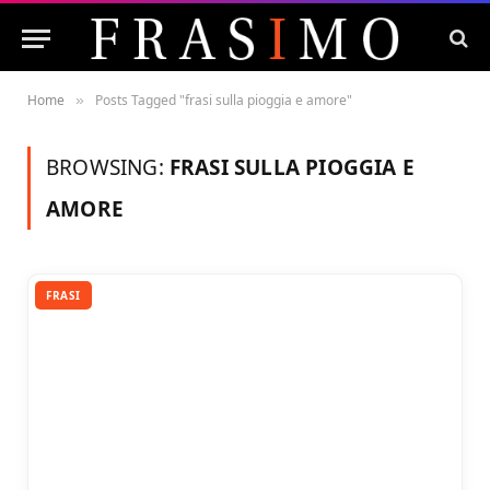
Home
Posts Tagged "frasi sulla pioggia e amore"
»
BROWSING:
FRASI SULLA PIOGGIA E
AMORE
FRASI