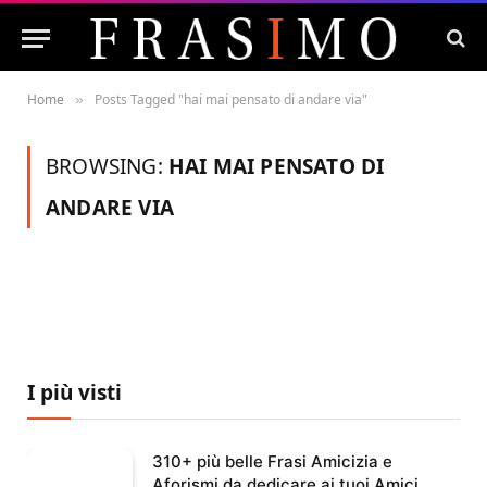
Home
Posts Tagged "hai mai pensato di andare via"
»
BROWSING:
HAI MAI PENSATO DI
ANDARE VIA
I più visti
310+ più belle Frasi Amicizia e
Aforismi da dedicare ai tuoi Amici