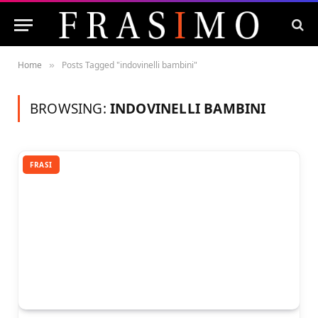
Home
Posts Tagged "indovinelli bambini"
»
BROWSING:
INDOVINELLI BAMBINI
FRASI