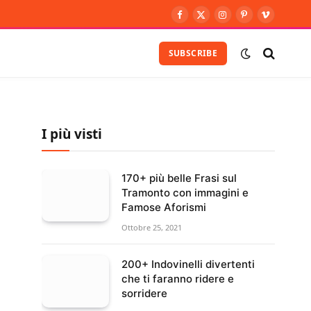
Facebook
X
Instagram
Pinterest
Vimeo
(Twitter)
SUBSCRIBE
I più visti
170+ più belle Frasi sul
Tramonto con immagini e
Famose Aforismi
Ottobre 25, 2021
200+ Indovinelli divertenti
che ti faranno ridere e
sorridere